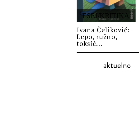
ESEJ/KRITIKA
Ivana Čeliković:
Lepo, ružno,
toksič...
aktuelno