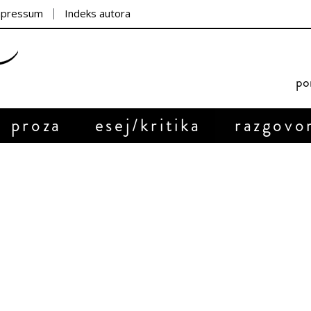
mpressum
Indeks autora
por
proza
esej/kritika
razgovo