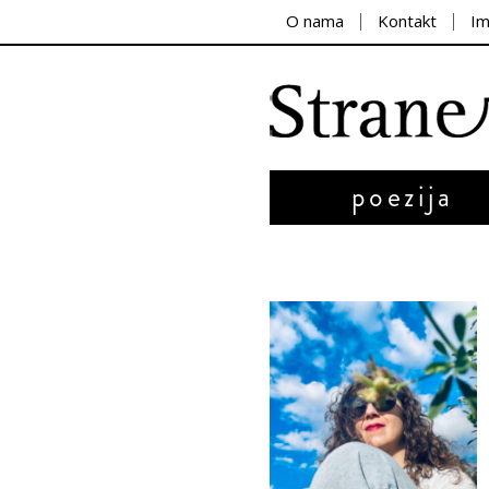
O nama
Kontakt
I
poezija