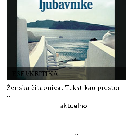
 AUTORA
ESEJ/KRITIKA
Ženska čitaonica: Tekst kao prostor
...
aktuelno