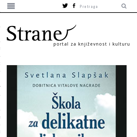
portal za književnost i kulturu
TIKA
ORI
T
SUM