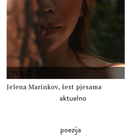
 AUTORA
POEZIJA
Jelena Marinkov, šest pjesama
aktuelno
poezija