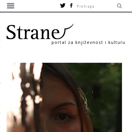
portal za književnost i kulturu
TIKA
ORI
T
SUM