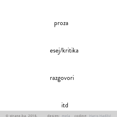
proza
esej/kritika
razgovori
itd
strane.ba, 2018.
design:
mela
coding:
Haris Hadžić
©