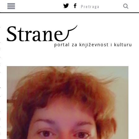
portal za književnost i kulturu
TIKA
ORI
T
SUM