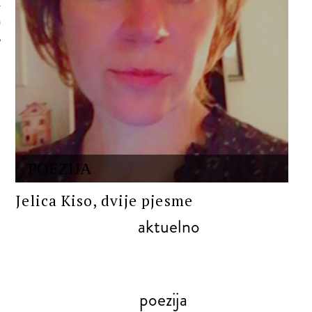
 AUTORA
POEZIJA
Jelica Kiso, dvije pjesme
aktuelno
poezija