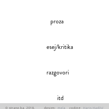
proza
esej/kritika
razgovori
itd
strane.ba, 2018.
design:
mela
coding:
Haris Hadžić
©