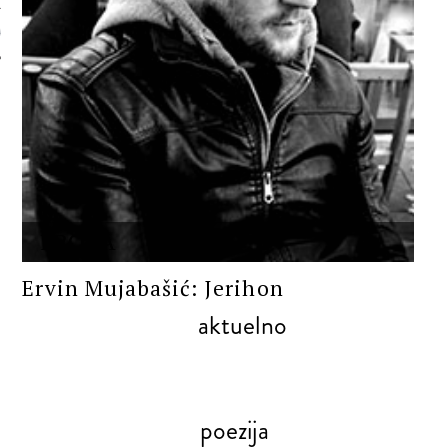
 AUTORA
PROZA
Ervin Mujabašić: Jerihon
aktuelno
poezija