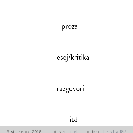
proza
esej/kritika
razgovori
itd
strane.ba, 2018.
design:
mela
coding:
Haris Hadžić
©