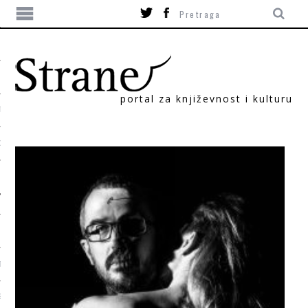
portal za književnost i kulturu
TIKA
ORI
T
SUM