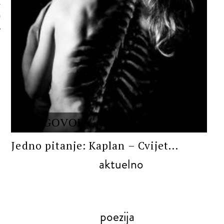
 AUTORA
RAZGOVORI
Jedno pitanje: Kaplan – Cvijet...
aktuelno
poezija