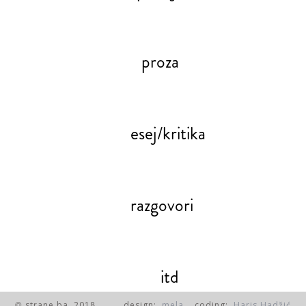
proza
esej/kritika
razgovori
itd
strane.ba, 2018.
design:
mela
coding:
Haris Hadžić