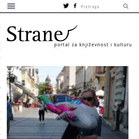
portal za književnost i kulturu
TIKA
ORI
T
SUM