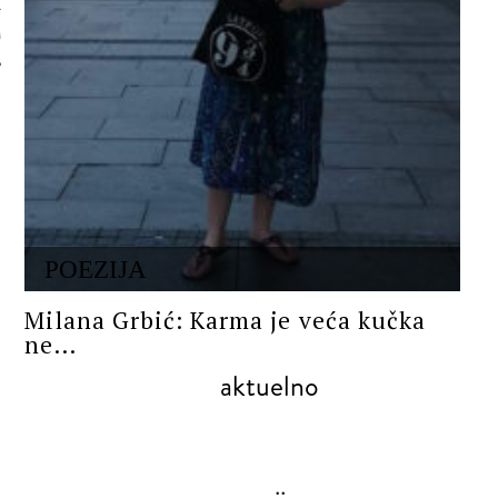
 AUTORA
POEZIJA
Milana Grbić: Karma je veća kučka
ne...
aktuelno