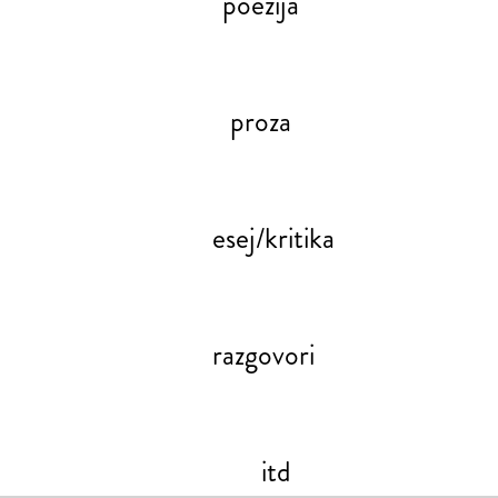
poezija
proza
esej/kritika
razgovori
itd