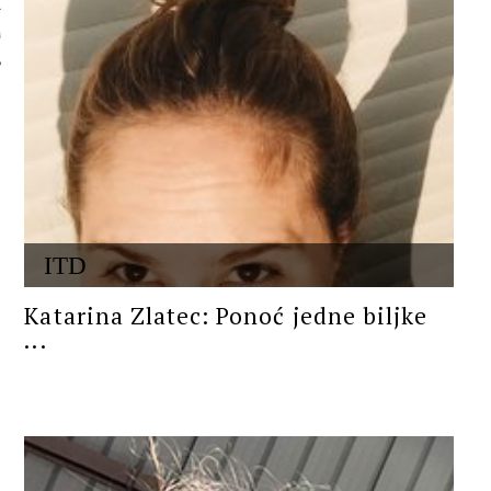
 AUTORA
ITD
Katarina Zlatec: Ponoć jedne biljke
...