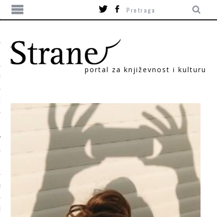
portal za književnost i kulturu
TIKA
ORI
T
SUM