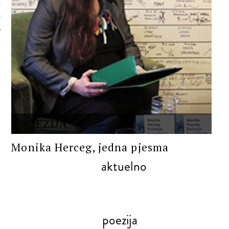
 AUTORA
POEZIJA
Monika Herceg, jedna pjesma
aktuelno
poezija