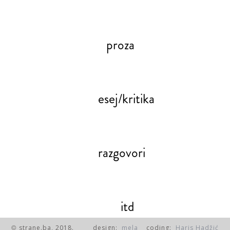
proza
esej/kritika
razgovori
itd
strane.ba, 2018.
design:
mela
coding:
Haris Hadžić
©