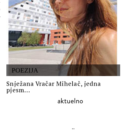
 AUTORA
POEZIJA
Snježana Vračar Mihelač, jedna
pjesm...
aktuelno