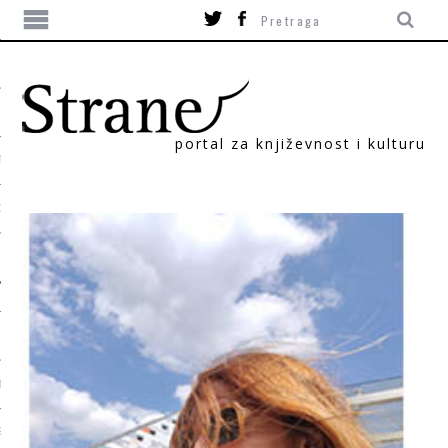
portal za književnost i kulturu
TIKA
ORI
T
SUM