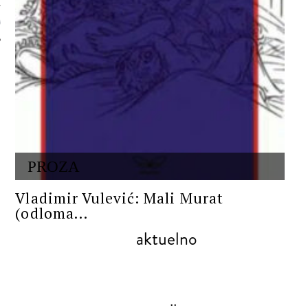
 AUTORA
PROZA
Vladimir Vulević: Mali Murat
(odloma...
aktuelno