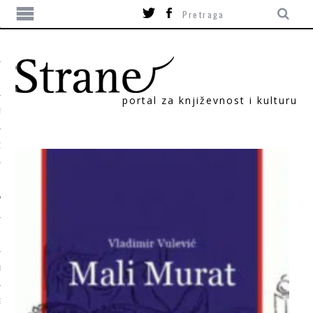
portal za književnost i kulturu
TIKA
ORI
T
SUM