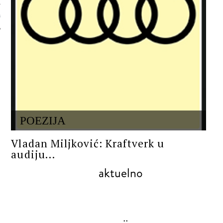
 AUTORA
POEZIJA
Vladan Miljković: Kraftverk u
audiju...
aktuelno