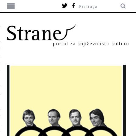
portal za književnost i kulturu
TIKA
ORI
T
SUM