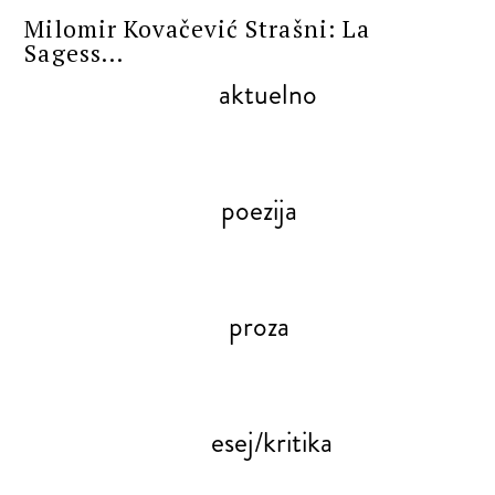
Milomir Kovačević Strašni: La
Sagess...
aktuelno
poezija
proza
esej/kritika