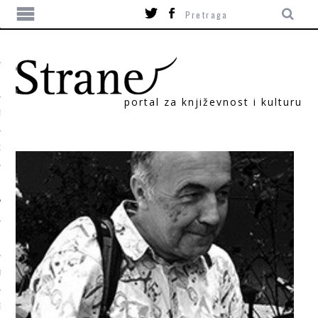
portal za književnost i kulturu
TIKA
ORI
T
SUM