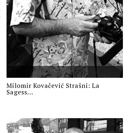
 AUTORA
ITD
Milomir Kovačević Strašni: La
Sagess...