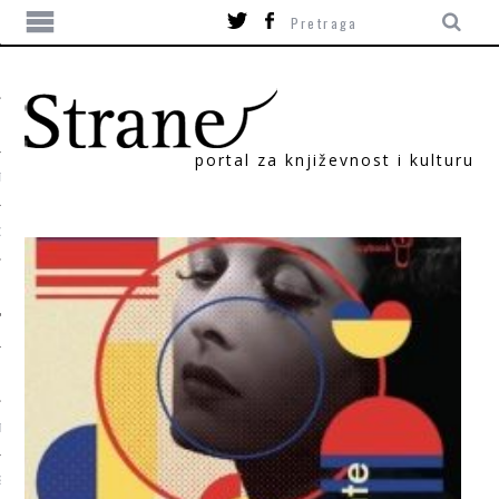
portal za književnost i kulturu
TIKA
ORI
T
SUM