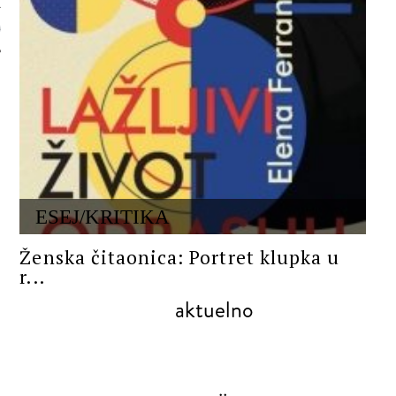
 AUTORA
ESEJ/KRITIKA
Ženska čitaonica: Portret klupka u
r...
aktuelno