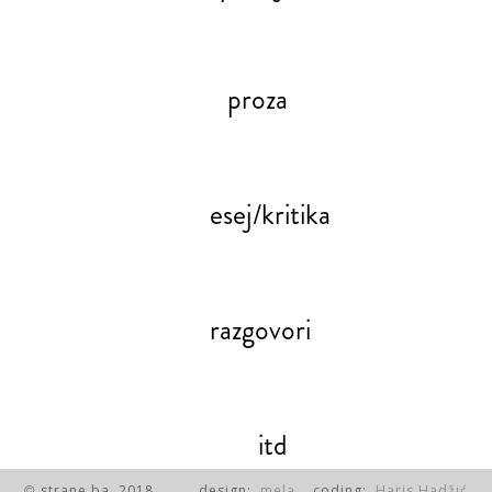
proza
esej/kritika
razgovori
itd
strane.ba, 2018.
design:
mela
coding:
Haris Hadžić