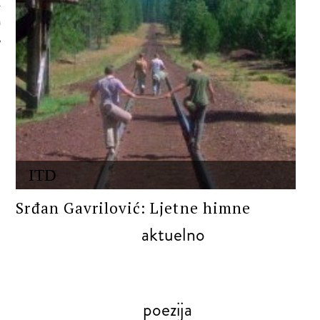
 AUTORA
ITD
Srđan Gavrilović: Ljetne himne
aktuelno
poezija