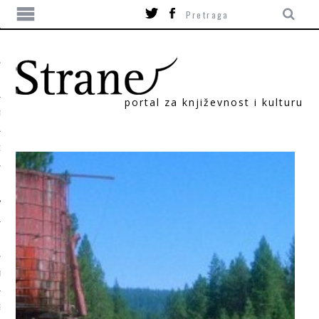
portal za književnost i kulturu
TIKA
ORI
T
SUM