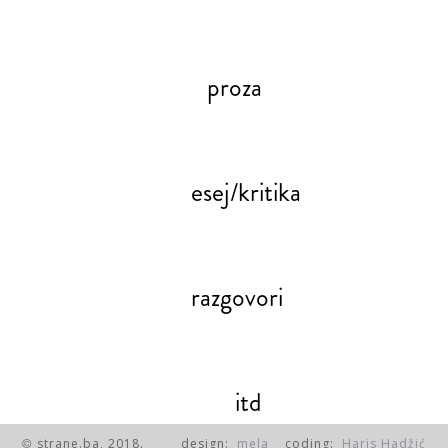
proza
esej/kritika
razgovori
itd
strane.ba, 2018.
design:
mela
coding:
Haris Hadžić
©