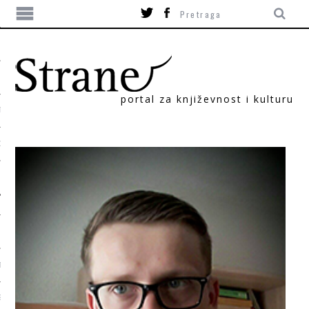
portal za književnost i kulturu
TIKA
ORI
T
SUM