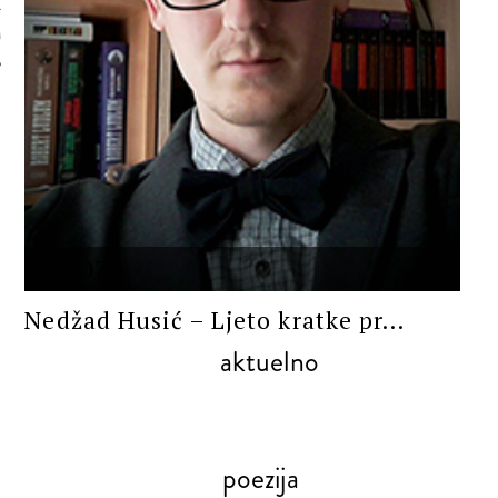
 AUTORA
PROZA
Nedžad Husić – Ljeto kratke pr...
aktuelno
poezija