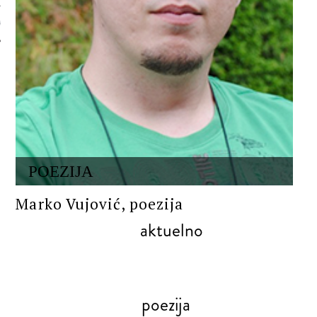
 AUTORA
POEZIJA
Marko Vujović, poezija
aktuelno
poezija