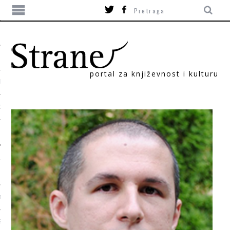
portal za književnost i kulturu
TIKA
ORI
T
SUM