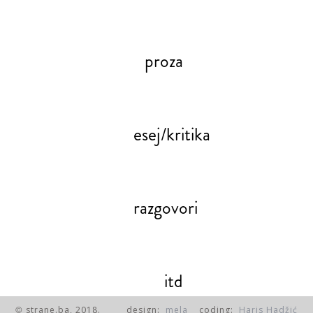
proza
esej/kritika
razgovori
itd
strane.ba, 2018.
design:
mela
coding:
Haris Hadžić
©