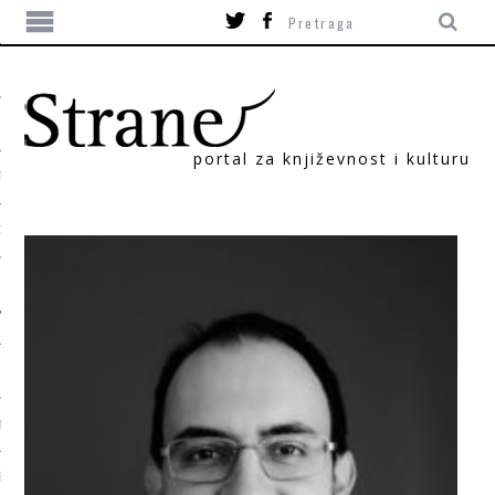
portal za književnost i kulturu
TIKA
ORI
T
SUM