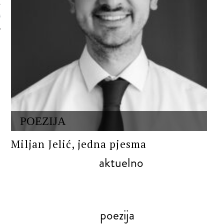
 AUTORA
POEZIJA
Miljan Jelić, jedna pjesma
aktuelno
poezija