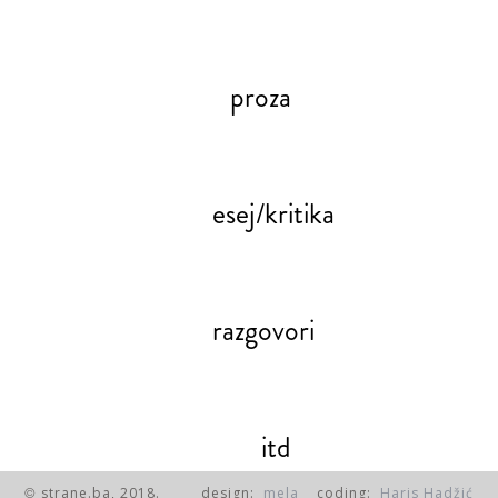
proza
esej/kritika
razgovori
itd
strane.ba, 2018.
design:
mela
coding:
Haris Hadžić
©