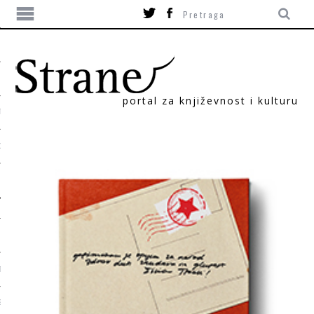
portal za književnost i kulturu
TIKA
ORI
T
SUM