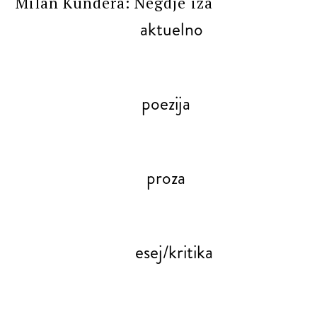
Milan Kundera: Negdje iza
aktuelno
poezija
proza
esej/kritika