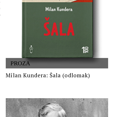
 AUTORA
PROZA
Milan Kundera: Šala (odlomak)