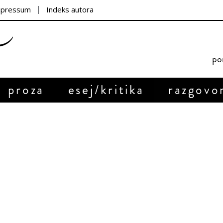
mpressum
Indeks autora
por
proza
esej/kritika
razgovo