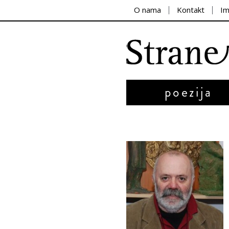
O nama
Kontakt
I
poezija