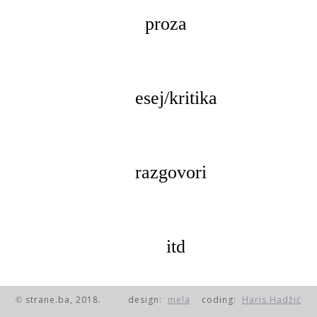
proza
esej/kritika
razgovori
itd
© strane.ba, 2018.
design:
mela
coding:
Haris Hadžić