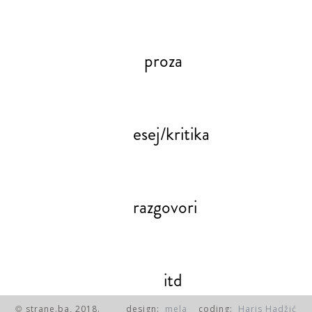
proza
esej/kritika
razgovori
itd
strane.ba, 2018.
design:
mela
coding:
Haris Hadžić
©