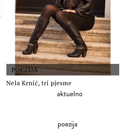
 AUTORA
POEZIJA
Nela Krnić, tri pjesme
aktuelno
poezija