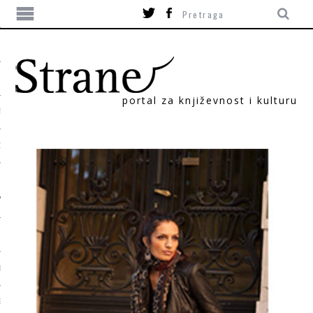
portal za književnost i kulturu
TIKA
ORI
T
SUM