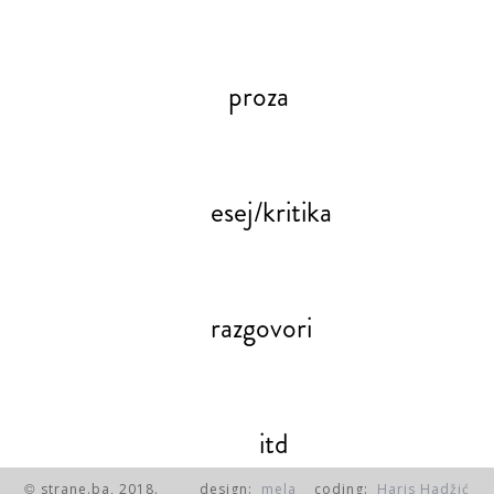
proza
esej/kritika
razgovori
itd
strane.ba, 2018.
design:
mela
coding:
Haris Hadžić
©