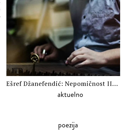
 AUTORA
ITD
Ešref Džanefendić: Nepomičnost II...
aktuelno
poezija