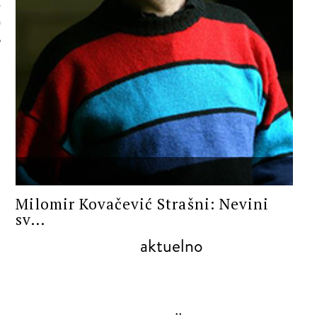
 AUTORA
ITD
Milomir Kovačević Strašni: Nevini
sv...
aktuelno