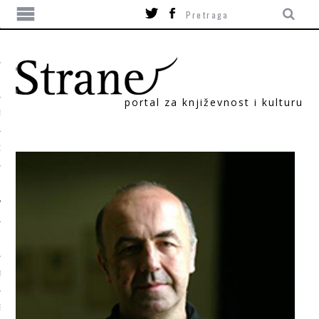
portal za književnost i kulturu
TIKA
ORI
T
SUM