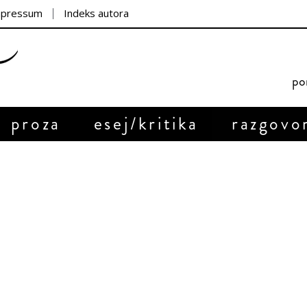
mpressum
Indeks autora
por
proza
esej/kritika
razgovo