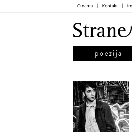
O nama
Kontakt
I
poezija