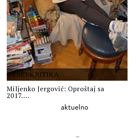
 AUTORA
ESEJ/KRITIKA
Miljenko Jergović: Oproštaj sa
2017....
aktuelno