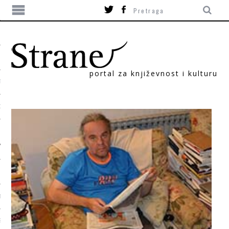
portal za književnost i kulturu
TIKA
ORI
T
SUM