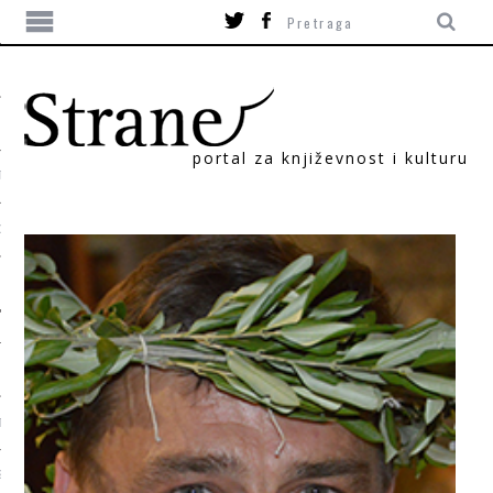
portal za književnost i kulturu
TIKA
ORI
T
SUM