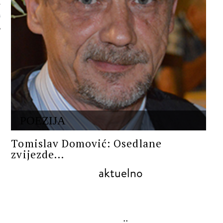
 AUTORA
POEZIJA
Tomislav Domović: Osedlane
zvijezde...
aktuelno