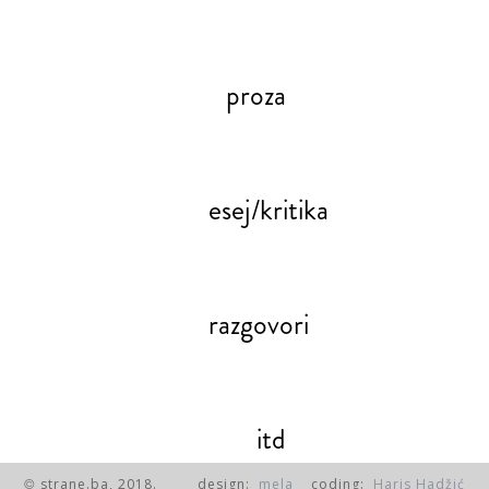
proza
esej/kritika
razgovori
itd
strane.ba, 2018.
design:
mela
coding:
Haris Hadžić
©