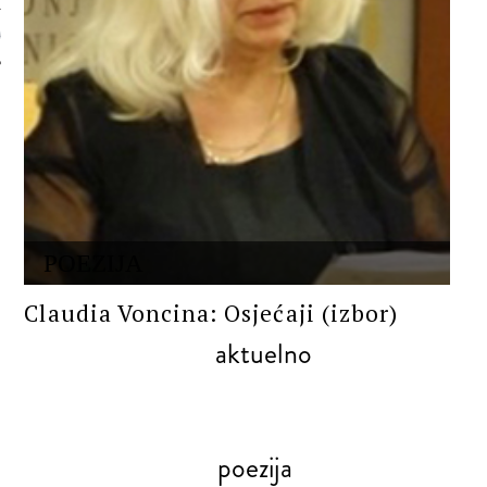
 AUTORA
POEZIJA
Claudia Voncina: Osjećaji (izbor)
aktuelno
poezija