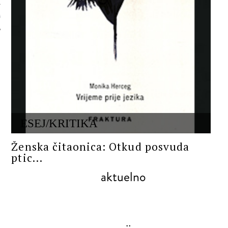
 AUTORA
ESEJ/KRITIKA
Ženska čitaonica: Otkud posvuda
ptic...
aktuelno