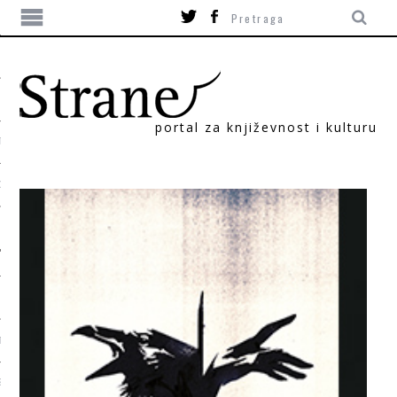
portal za književnost i kulturu
TIKA
ORI
T
SUM