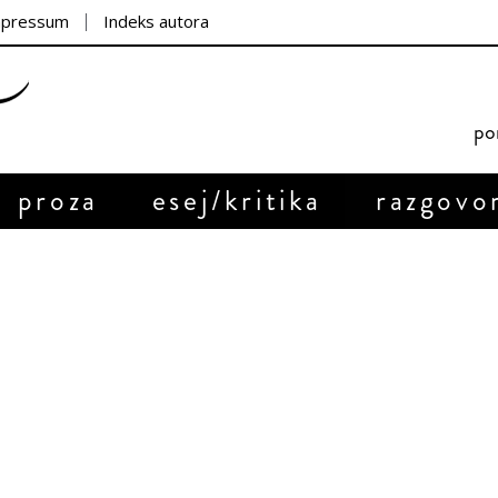
mpressum
Indeks autora
por
proza
esej/kritika
razgovo