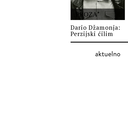
PROZA
Dario Džamonja:
Perzijski ćilim
aktuelno