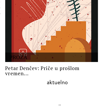
 AUTORA
PROZA
Petar Denčev: Priče u prošlom
vremen...
aktuelno