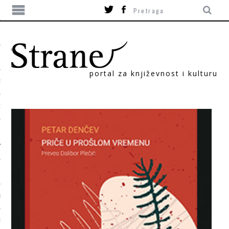
portal za književnost i kulturu
TIKA
ORI
T
SUM