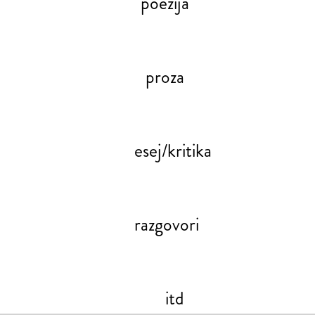
poezija
proza
esej/kritika
razgovori
itd