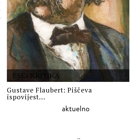
 AUTORA
ESEJ/KRITIKA
Gustave Flaubert: Piščeva
ispovijest...
aktuelno