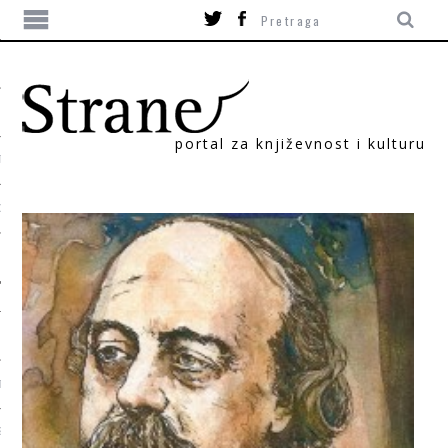
portal za književnost i kulturu
TIKA
ORI
T
SUM