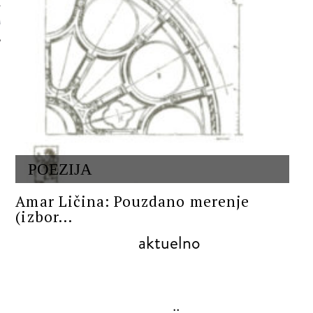
 AUTORA
POEZIJA
Amar Ličina: Pouzdano merenje
(izbor...
aktuelno