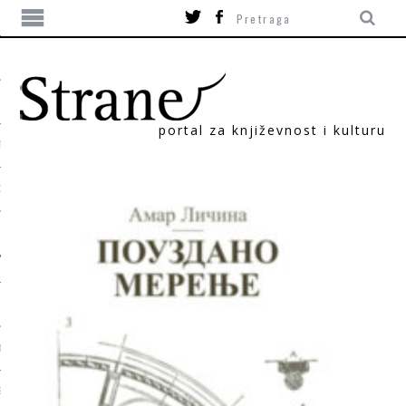
portal za književnost i kulturu
TIKA
ORI
T
SUM