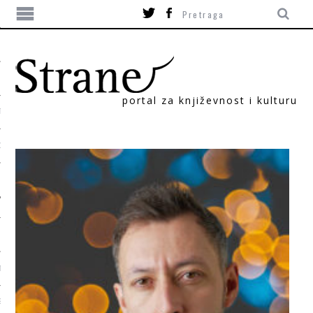
portal za književnost i kulturu
TIKA
ORI
T
SUM