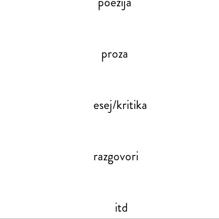
poezija
proza
esej/kritika
razgovori
itd