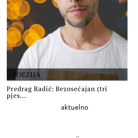
 AUTORA
POEZIJA
Predrag Radić: Bezosećajan (tri
pjes...
aktuelno