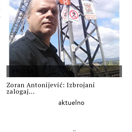
 AUTORA
PROZA
Zoran Antonijević: Izbrojani
zalogaj...
aktuelno