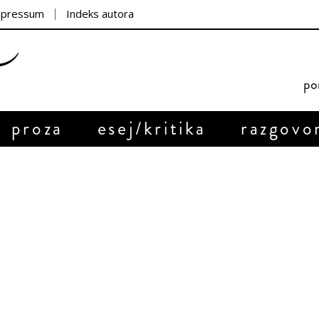
mpressum
Indeks autora
por
proza
esej/kritika
razgovo