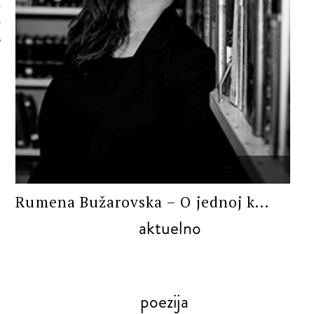
 AUTORA
ESEJ/KRITIKA
Rumena Bužarovska – O jednoj k...
aktuelno
poezija