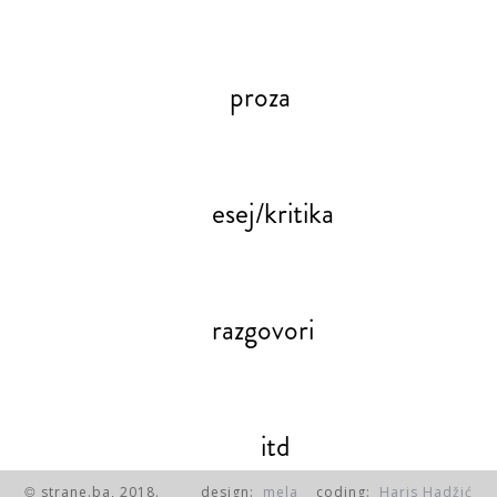
proza
esej/kritika
razgovori
itd
strane.ba, 2018.
design:
mela
coding:
Haris Hadžić
©