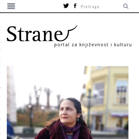
portal za književnost i kulturu
TIKA
ORI
T
SUM