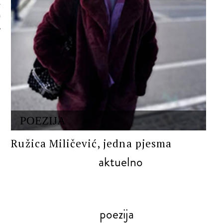
 AUTORA
POEZIJA
Ružica Miličević, jedna pjesma
aktuelno
poezija