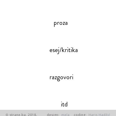
proza
esej/kritika
razgovori
itd
strane.ba, 2018.
design:
mela
coding:
Haris Hadžić
©