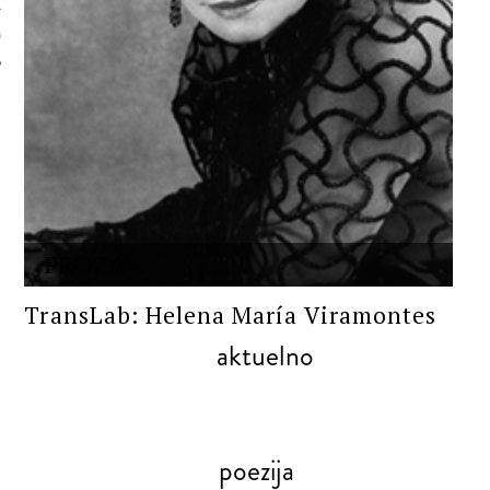
 AUTORA
PROZA
TransLab: Helena María Viramontes
aktuelno
poezija