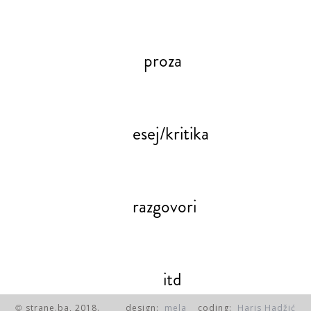
proza
esej/kritika
razgovori
itd
strane.ba, 2018.
design:
mela
coding:
Haris Hadžić
©