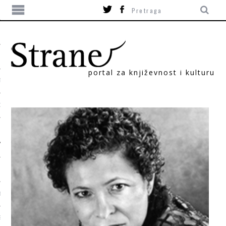
portal za književnost i kulturu
TIKA
ORI
T
SUM