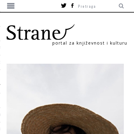
portal za književnost i kulturu
TIKA
ORI
T
SUM