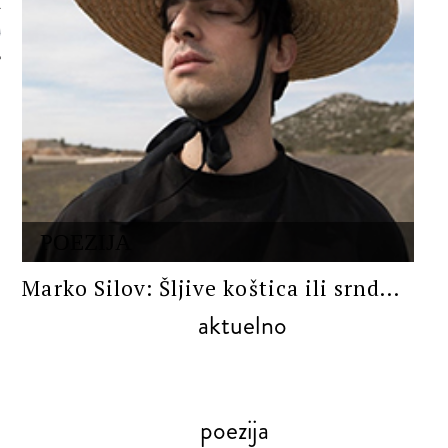
 AUTORA
POEZIJA
Marko Silov: Šljive koštica ili srnd...
aktuelno
poezija