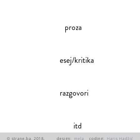
proza
esej/kritika
razgovori
itd
strane.ba, 2018.
design:
mela
coding:
Haris Hadžić
©