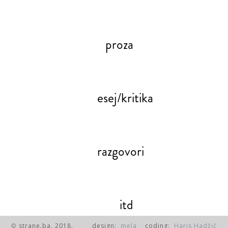
proza
esej/kritika
razgovori
itd
strane.ba, 2018.
design:
mela
coding:
Haris Hadžić
©