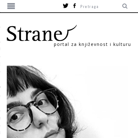
portal za književnost i kulturu
TIKA
ORI
T
SUM