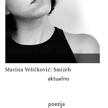
 AUTORA
PROZA
Marina Veličković: Smijeh
aktuelno
poezija