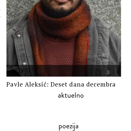
 AUTORA
ITD
Pavle Aleksić: Deset dana decembra
aktuelno
poezija