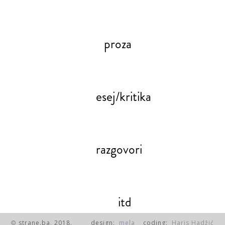
proza
esej/kritika
razgovori
itd
strane.ba, 2018.
design:
mela
coding:
Haris Hadžić
©