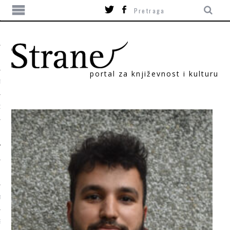
portal za književnost i kulturu
TIKA
ORI
T
SUM