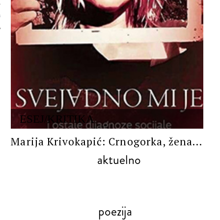
 AUTORA
ESEJ/KRITIKA
Marija Krivokapić: Crnogorka, žena...
aktuelno
poezija