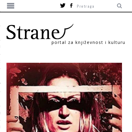
portal za književnost i kulturu
TIKA
ORI
T
SUM