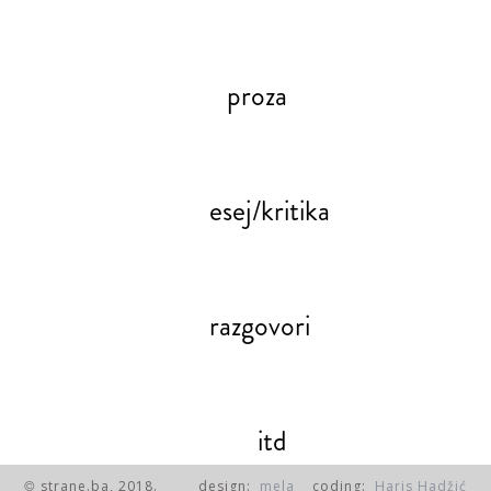
proza
esej/kritika
razgovori
itd
strane.ba, 2018.
design:
mela
coding:
Haris Hadžić
©