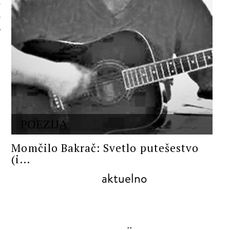
 AUTORA
POEZIJA
Momčilo Bakrač: Svetlo putešestvo
(i...
aktuelno