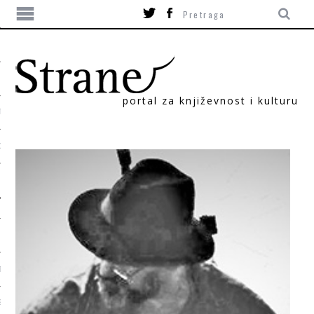
portal za književnost i kulturu
TIKA
ORI
T
SUM