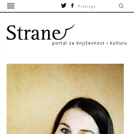
portal za književnost i kulturu
TIKA
ORI
T
SUM