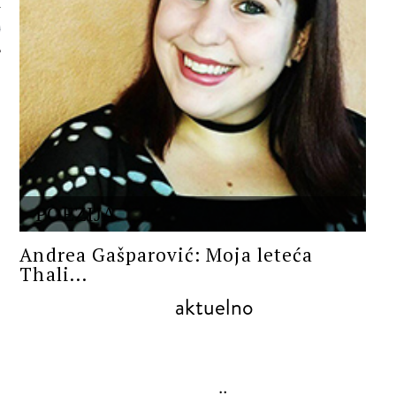
 AUTORA
POEZIJA
Andrea Gašparović: Moja leteća
Thali...
aktuelno