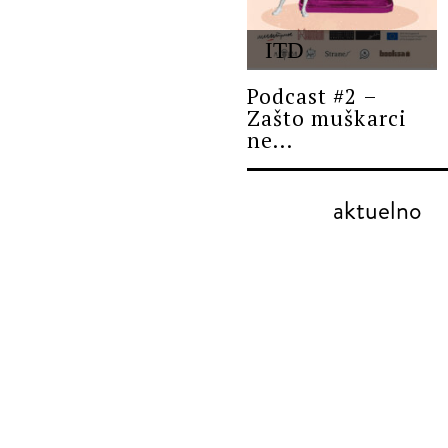
ITD
Podcast #2 –
Zašto muškarci
ne...
aktuelno