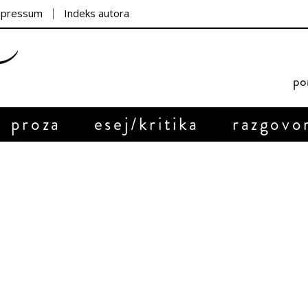
mpressum
Indeks autora
por
proza
esej/kritika
razgovo