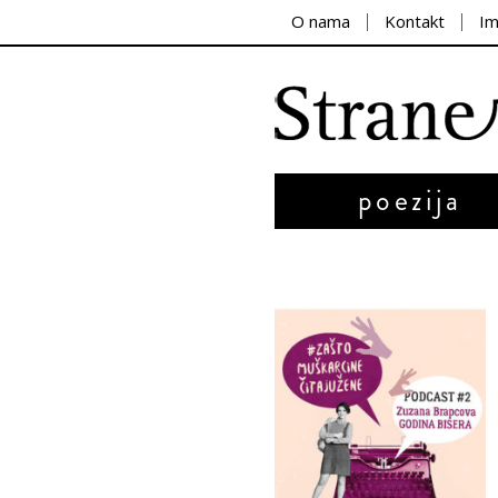
O nama
Kontakt
I
poezija