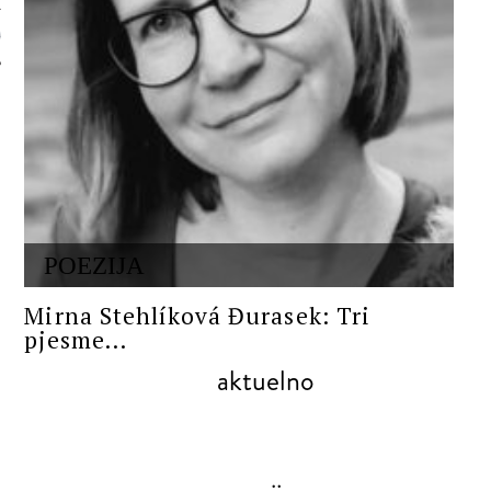
 AUTORA
POEZIJA
Mirna Stehlíková Đurasek: Tri
pjesme...
aktuelno