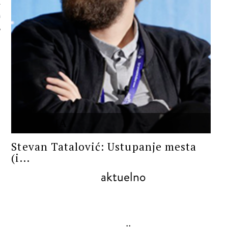
 AUTORA
POEZIJA
Stevan Tatalović: Ustupanje mesta
(i...
aktuelno