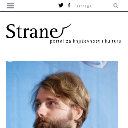
portal za književnost i kulturu
TIKA
ORI
T
SUM