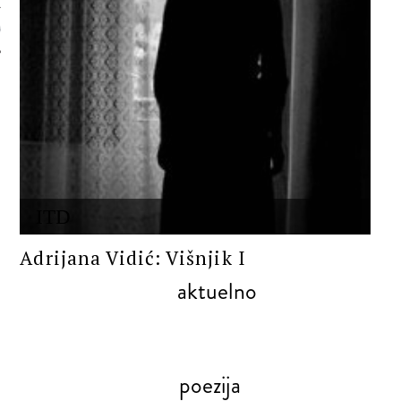
 AUTORA
ITD
Adrijana Vidić: Višnjik I
aktuelno
poezija