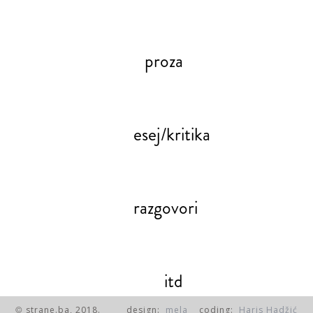
proza
esej/kritika
razgovori
itd
strane.ba, 2018.
design:
mela
coding:
Haris Hadžić
©