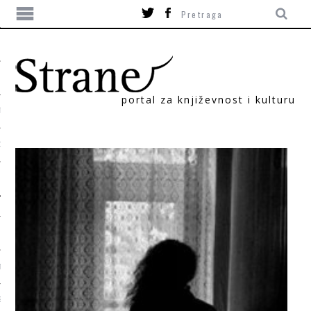
portal za književnost i kulturu
TIKA
ORI
T
SUM